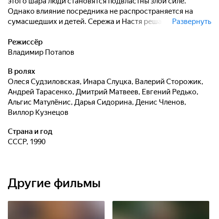
этого шара люди становятся подвластны злой силе.
Однако влияние посредника не распространяется на
сумасшедших и детей. Сережа и Настя решают
Развернуть
предотвратить катастрофу - и с помощью инженера
Замятина спасают Землю от вторжения злого Разума...
Режиссёр
Владимир Потапов
В ролях
Олеся Судзиловская
,
Инара Слуцка
,
Валерий Сторожик
,
Андрей Тарасенко
,
Дмитрий Матвеев
,
Евгений Редько
,
Альгис Матулёнис
,
Дарья Сидорина
,
Денис Членов
,
Виллор Кузнецов
Страна и год
СССР, 1990
Другие фильмы