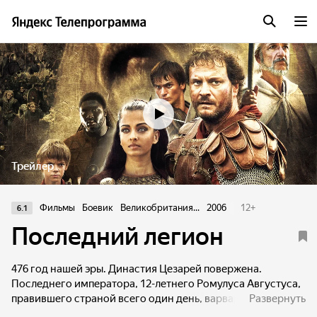
Трейлер
Фильмы
Боевик
Великобритания...
2006
12
+
6.1
Последний легион
476 год нашей эры. Династия Цезарей повержена.
Последнего императора, 12-летнего Ромулуса Августуса,
правившего страной всего один день, варвары заключают
Развернуть
в темницу на острове Капри. Однако с помощью своего