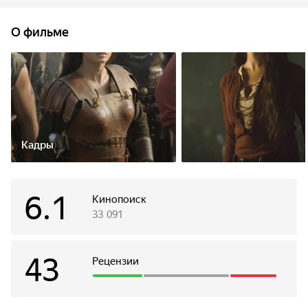
учителя и легионера Августус совершает побег
и отправляется в рискованное путешествие к берегам
О фильме
Британии, чтобы возглавить Девятый легион,
единственный сохранивший верность Риму.
Кадры
6.1
Кинопоиск
33 091
43
Рецензии