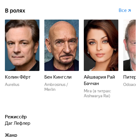
В ролях
Все
Колин Фёрт
Бен Кингсли
Айшвария Рай
Питер
Баччан
Aurelius
Ambrosinus /
Odoace
Merlin
Mira (в титрах:
Aishwarya Rai)
Режиссёр
Даг Лефлер
Жанр