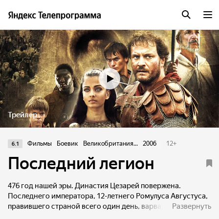
Трейлер
Фильмы
Боевик
Великобритания...
2006
12
+
6.1
Последний легион
476 год нашей эры. Династия Цезарей повержена.
Последнего императора, 12-летнего Ромулуса Августуса,
правившего страной всего один день, варвары заключают
Развернуть
в темницу на острове Капри. Однако с помощью своего