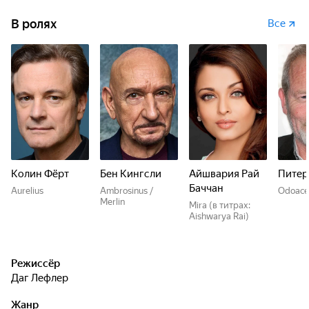
В ролях
Все
Колин Фёрт
Бен Кингсли
Айшвария Рай
Питер
Баччан
Aurelius
Ambrosinus /
Odoace
Merlin
Mira (в титрах:
Aishwarya Rai)
Режиссёр
Даг Лефлер
Жанр