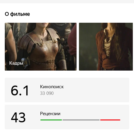
учителя и легионера Августус совершает побег
и отправляется в рискованное путешествие к берегам
О фильме
Британии, чтобы возглавить Девятый легион,
единственный сохранивший верность Риму.
Кадры
6.1
Кинопоиск
33 090
43
Рецензии