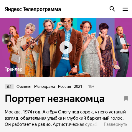
Трейлер
Фильмы
Мелодрама
Россия
2021
18
+
6.1
Портрет незнакомца
Москва. 1974 год. Актёру Олегу под сорок, у него усталый
взгляд, обаятельная улыбка и глубокий бархатный голос.
Он работает на радио. Артистическая судьба его не
Развернуть
сложилась: из театра ушел, в кино ролей нет. На радио он