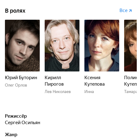
В ролях
Все
Юрий Буторин
Кирилл
Ксения
Полин
Пирогов
Кутепова
Кутеп
Олег Орлов
Лев Николаев
Инна
Тамара
Режиссёр
Сергей Осипьян
Жанр