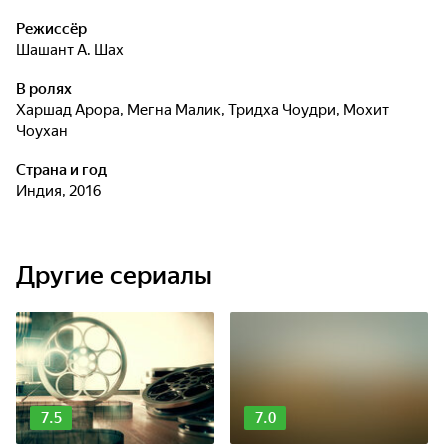
Адарша. Молодые люди снова встречаются, и постепенно
у них зарождаются чувства друг к другу. Но когда Адарш
Режиссёр
решается сделать девушке предложение, оказывается, что
Шашант А. Шах
она уже помолвлена...
В ролях
Харшад Арора
,
Мегна Малик
,
Тридха Чоудри
,
Мохит
Чоухан
Страна и год
Индия, 2016
Другие сериалы
7.5
7.0