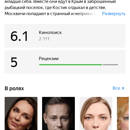
младше себя. Вместе они едут в Крым в заброшенный
рыбацкий поселок, где Костик отдыхал в детстве.
Москвичи попадают в странный и непривычный для них
Развернуть
мир, где дышится полной грудью... Но только воздух этот
опасный — повторяет Ирина, наблюдая за вспыхнувшей
6.1
страстью Костика и Кати, местной красавицы-рыбачки...
Кинопоиск
2 111
5
Рецензии
В ролях
Все