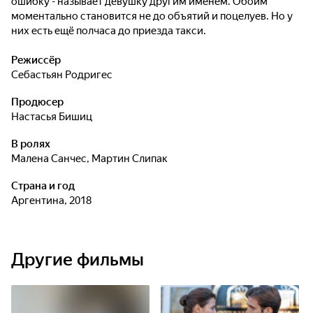
ошибку - называет девушку другим именем. Обоим
моментально становится не до объятий и поцелуев. Но у
них есть ещё полчаса до приезда такси.
Режиссёр
Себастьян Родригес
Продюсер
Настасья Бишиц
В ролях
Малена Санчес
,
Мартин Слипак
Страна и год
Аргентина, 2018
Другие фильмы