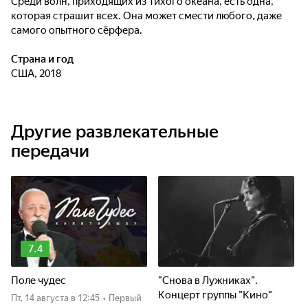
Среди волн, приходящих из Тихого океана, есть одна,
которая страшит всех. Она может смести любого, даже
самого опытного сёрфера.
Страна и год
США, 2018
Другие развлекательные
передачи
7.4
Поле чудес
"Снова в Лужниках".
Концерт группы "Кино"
пт, 14 августа
в 12:45
•
Первый