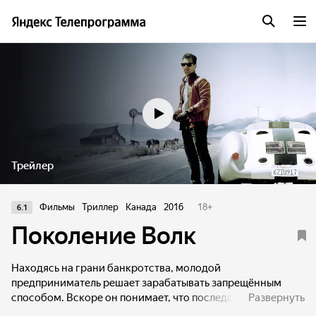
Трейлер
Фильмы
Триллер
Канада
2016
18
+
6.1
Поколение Волк
Находясь на грани банкротства, молодой
предприниматель решает зарабатывать запрещённым
способом. Вскоре он понимает, что последствия
Развернуть
его действий могут быть смертельно опасными.