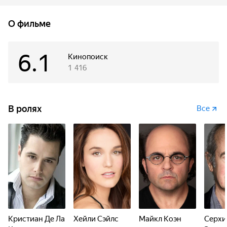
О фильме
6.1
Кинопоиск
1 416
В ролях
Все
Кристиан Де Ла
Хейли Сэйлс
Майкл Коэн
Серхи