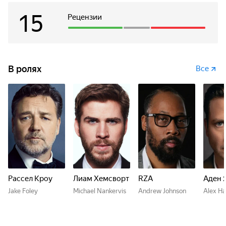
15
Рецензии
В ролях
Все
Рассел Кроу
Лиам Хемсворт
RZA
Аден 
Jake Foley
Michael Nankervis
Andrew Johnson
Alex Ha