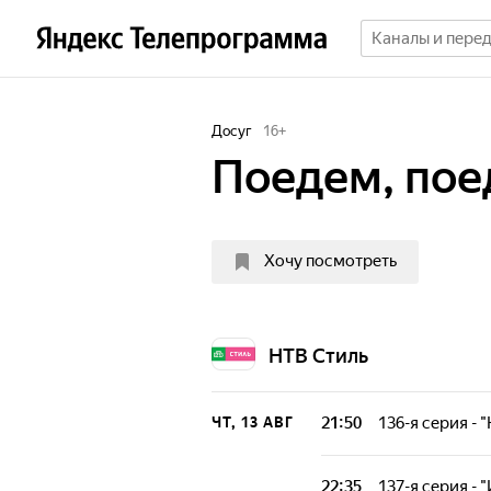
Досуг
16
+
Поедем, пое
Хочу посмотреть
НТВ Стиль
21:50
136-я серия - 
ЧТ, 13 АВГ
Наша программа 
широкими мазка
22:35
137-я серия - 