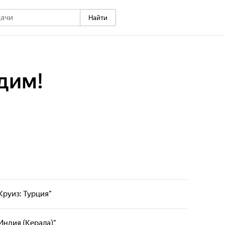
Найти
дим!
"Круиз: Турция"
- гастрономическая карта мира, на которую
ми наносятся самые яркие вкусы национальных
"Индия (Керала)"