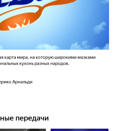
ая карта мира, на которую широкими мазками
ональных кухонь разных народов.
ерико Арнальди
ьные передачи