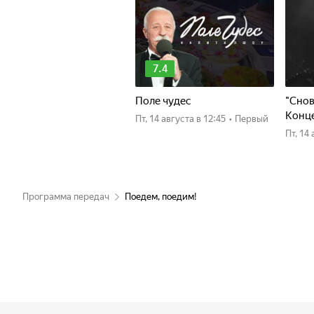
7.4
Поле чудес
"Снов
Конце
пт, 14 августа
в 12:45
•
Первый
пт, 1
Программа передач
Поедем, поедим!