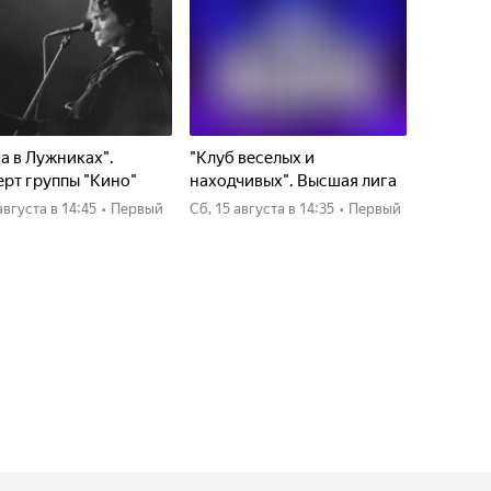
а в Лужниках".
"Клуб веселых и
рт группы "Кино"
находчивых". Высшая лига
4 августа
в 14:45
•
Первый
сб, 15 августа
в 14:35
•
Первый