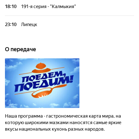
которую широкими мазками наносятся самые яркие вкусы
18:10
191-я серия - "Калмыкия"
национальных кухонь разных народов.
Наша программа - гастрономическая карта мира, на
которую широкими мазками наносятся самые яркие вкусы
23:10
Липецк
национальных кухонь разных народов.
Федерико Арнальди приготовил рецепт идеальных
выходных в Липецкой области! Здесь можно отдохнуть у
мини-водопада, встретиться с огненным змием и пройти
О передаче
курс лечения целебной минеральной водой и заняться
скалолазанием в самом центре города.
Наша программа - гастрономическая карта мира, на
которую широкими мазками наносятся самые яркие
вкусы национальных кухонь разных народов.