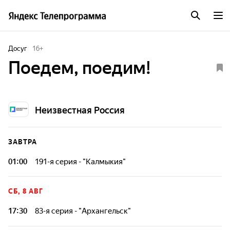
Досуг
16
+
Поедем, поедим!
Неизвестная Россия
ЗАВТРА
01:00
191-я серия - "Калмыкия"
Наша программа - гастрономическая карта мира, на
которую широкими мазками наносятся самые яркие вкусы
СБ, 8 АВГ
национальных кухонь разных народов.
17:30
83-я серия - "Архангельск"
Наша программа - гастрономическая карта мира, на