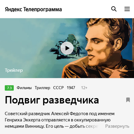
Трейлер
Фильмы
Триллер
СССР
1947
12
+
7.3
Подвиг разведчика
Советский разведчик Алексей Федотов под именем
Генриха Эккерта отправляется в оккупированную
немцами Винницу. Его цель — добыть секретную
Развернуть
переписку генерала Кюна со ставкой Гитлера. Радист,