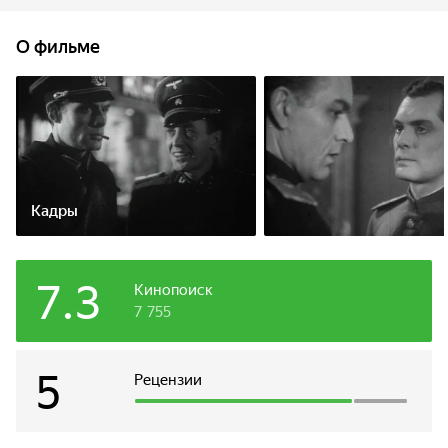
посланный к Алексею для связи, пойман немцами и
расстрелян. Федотов вынужден искать связь через
О фильме
подполье, но случайно он узнает, что один из
подпольщиков — провокатор.
Кадры
7.3
Кинопоиск
7 755
5
Рецензии