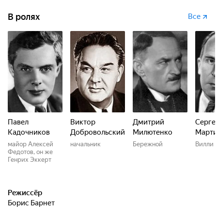
В ролях
Все
Павел
Виктор
Дмитрий
Серге
Кадочников
Добровольский
Милютенко
Марти
майор Алексей
начальник
Бережной
Вилли 
Федотов, он же
Генрих Эккерт
Режиссёр
Борис Барнет