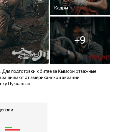
Кадры
+
9
а. Для подготовки к битве за Кымсон отважные
и защищают от американской авиации
еку Пукханган.
цензии
3