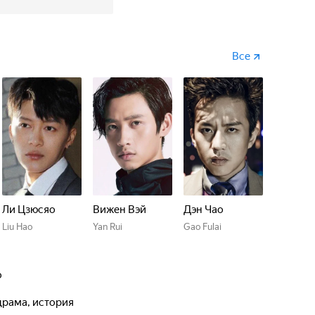
Все
Ли Цзюсяо
Вижен Вэй
Дэн Чао
Liu Hao
Yan Rui
Gao Fulai
о
 драма, история