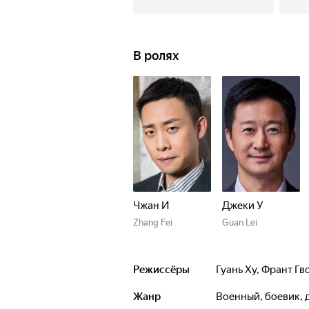
В ролях
Чжан И
Джеки У
Zhang Fei
Guan Lei
Режиссёры
Гуань Ху
,
Франт Гв
Жанр
военный, боевик,