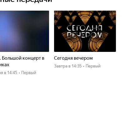
. Большой концерт в
Сегодня вечером
иках
Завтра
в 14:35
•
Первый
ня
в 14:45
•
Первый