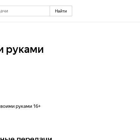
Найти
и руками
воими руками 16+
ьные передачи