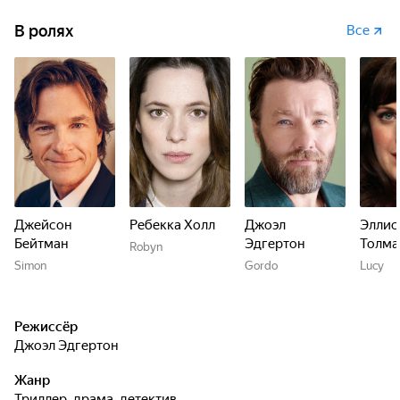
В ролях
Все
Джейсон
Ребекка Холл
Джоэл
Эллис
Бейтман
Эдгертон
Толма
Robyn
Simon
Gordo
Lucy
Режиссёр
Джоэл Эдгертон
Жанр
триллер, драма, детектив