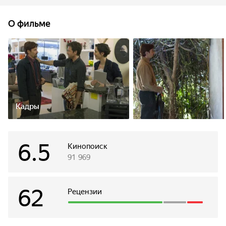
его молодая супруга Робин считали свою жизнь
идеальной, однако Гордо вносит в жизнь молодоженов
О фильме
свои коррективы.
Кадры
6.5
Кинопоиск
91 969
62
Рецензии