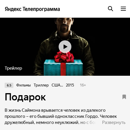
Трейлер
Фильмы
Триллер
США...
2015
16
+
6.5
Подарок
В жизнь Саймона врывается человек из далекого
прошлого – его бывший одноклассник Гордо. Человек
дружелюбный, немного неуклюжий, но с большими
Развернуть
странностями. До встречи с одноклассником Саймон и