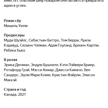
Вместе с опытным шеф-поваром они пытаются превратить
идею в успех.
Режиссёр
Мишель Уэлле
Продюсеры
Муди Шуэйлс
,
Себастьян Баттро
,
Том Берри
,
Луиза
Кэдивуд
,
Сюзанн Чэпман
,
Адам Гоулэнд
,
Бриэнн Хартли
,
Ребека Хьюз
В ролях
Эрика Дючман
,
Эндрю Бушнелл
,
Кэти Лэйвери Бриер
,
Ротафорд Грэй
,
Мэсси Ахмар
,
Джесси Камачо
,
Бен
Сандерс
,
Эшли Мари Комю
,
Кристин Фэйрли
,
Элисон
Маккэй
Страна и год
Канада, 2021