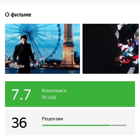
непредсказуемо. Герой попадает в двойную ловушку и
становится подозреваемым в убийстве c
О фильме
неопровержимыми уликами против него. Его жизнь
теперь зависит от того, сумеет ли он уйти от
преследования и доказать свою невиновность.
Кадры
7.7
Кинопоиск
90 668
36
Рецензии