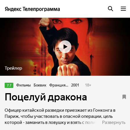
Трейлер
Фильмы
Боевик
Франция...
2001
18
+
7.7
Поцелуй дракона
Офицер китайской разведки приезжает из Гонконга в
Париж, чтобы участвовать в опасной операции, цель
которой - заманить в ловушку и взять с поличным
Развернуть
крупного наркобарона. Но дела идут совершенно