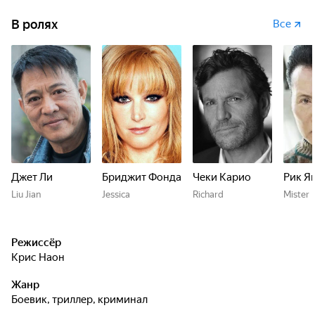
В ролях
Все
Джет Ли
Бриджит Фонда
Чеки Карио
Рик Я
Liu Jian
Jessica
Richard
Mister 
Режиссёр
Крис Наон
Жанр
боевик, триллер, криминал