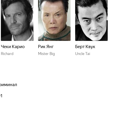
Чеки Карио
Рик Янг
Берт Квук
Richard
Mister Big
Uncle Tai
криминал
01