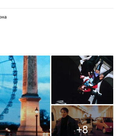
она
+
8