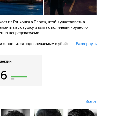
ет из Гонконга в Париж, чтобы участвовать в
заманить в ловушку и взять с поличным крупного
енно непредсказуемо.
и становится подозреваемым в убийстве c
Развернуть
го. Его жизнь теперь зависит от того, сумеет ли
ть свою невиновность.
цензии
36
Все