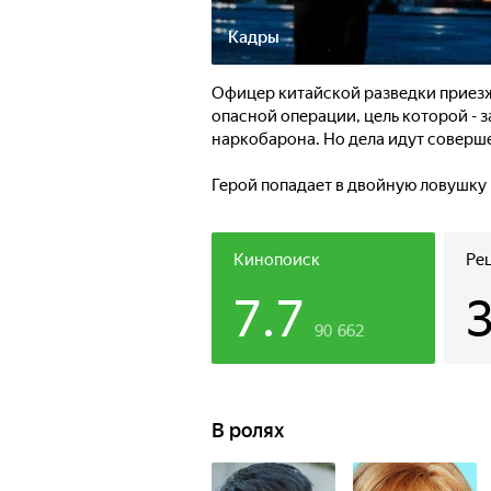
Кадры
Офицер китайской разведки приезжа
опасной операции, цель которой - 
наркобарона. Но дела идут соверш
Герой попадает в двойную ловушку 
неопровержимыми уликами против не
он уйти от преследования и доказа
Кинопоиск
Ре
7.7
90 662
В ролях