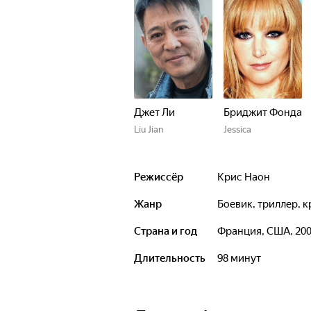
Джет Ли
Бриджит Фонда
Liu Jian
Jessica
Режиссёр
Крис Наон
Жанр
боевик, триллер, 
Страна и год
Франция, США, 20
Длительность
98 минут