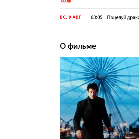
03:05
Поцелуй драк
ВС, 9 АВГ
О фильме