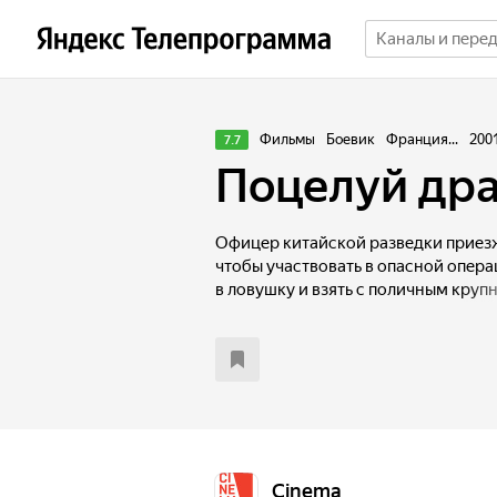
Фильмы
Боевик
Франция...
200
7.7
Поцелуй др
Офицер китайской разведки приезж
чтобы участвовать в опасной опера
в ловушку и взять с поличным круп
идут совершенно непредсказуемо. 
ловушку и становится подозреваем
неопровержимыми уликами против н
зависит от того, сумеет ли он уйти
свою невиновность.
Cinema