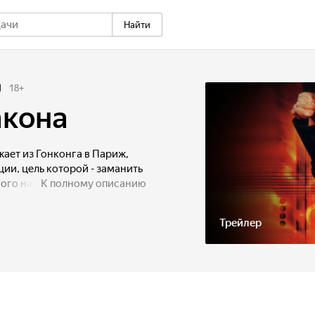
Найти
1
18
+
акона
ает из Гонконга в Париж,
ции, цель которой - заманить
ного наркобарона. Но дела
К полному описанию
Герой попадает в двойную
ым в убийстве c
Трейлер
его. Его жизнь теперь
 от преследования и доказать