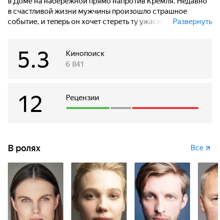
в Доме на набережной прямо напротив Кремля. Недавно
в счастливой жизни мужчины произошло страшное
событие, и теперь он хочет стереть ту ужасную ночь
Развернуть
из памяти супруги Ольги. Загадочная женщина обещает
помочь, даёт Андрею гриб, чтобы он подмешал его жене
5.3
в еду, и ставит условие — пока она сама в отъезде,
Кинопоиск
супруги должны жить в её квартире.
6 841
12
Рецензии
В ролях
Все