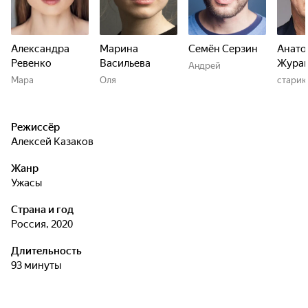
Александра
Марина
Семён Серзин
Анато
Ревенко
Васильева
Журав
Андрей
Мара
Оля
старик
Режиссёр
Алексей Казаков
Жанр
ужасы
Страна и год
Россия, 2020
Длительность
93 минуты