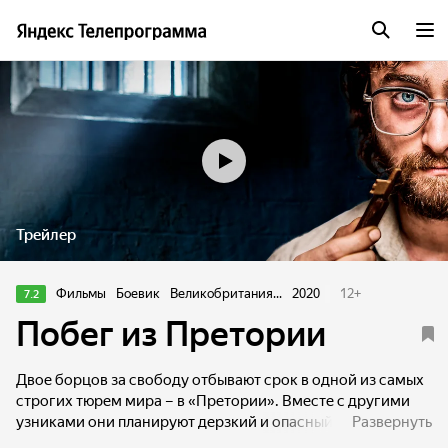
Трейлер
Фильмы
Боевик
Великобритания...
2020
12
+
7.2
Побег из Претории
Двое борцов за свободу отбывают срок в одной из самых
строгих тюрем мира – в «Претории». Вместе с другими
узниками они планируют дерзкий и опасный побег. Но
Развернуть
придумать план – это только первый шаг. Шаг второй –