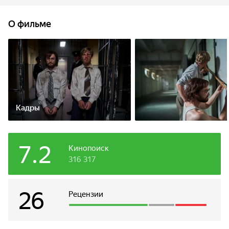
реализация плана.
О фильме
Кадры
7.2
Кинопоиск
316 317
26
Рецензии