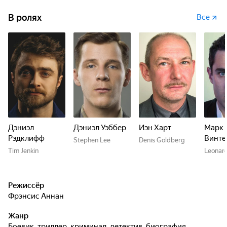
В ролях
Все
Дэниэл
Дэниэл Уэббер
Иэн Харт
Марк 
Рэдклифф
Винте
Stephen Lee
Denis Goldberg
Tim Jenkin
Leonard
Режиссёр
Фрэнсис Аннан
Жанр
боевик, триллер, криминал, детектив, биография