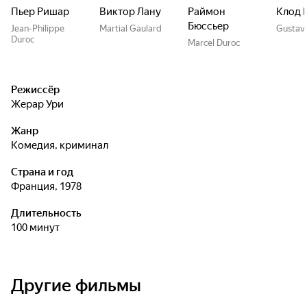
Пьер Ришар
Виктор Лану
Раймон
Клод 
Бюссьер
Jean-Philippe
Martial Gaulard
Gustav
Duroc
Marcel Duroc
Режиссёр
Жерар Ури
Жанр
комедия, криминал
Страна и год
Франция, 1978
Длительность
100 минут
Другие фильмы