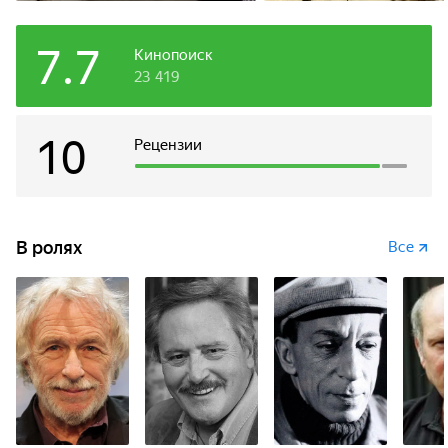
7.7
Кинопоиск
23 419
10
Рецензии
В ролях
Все