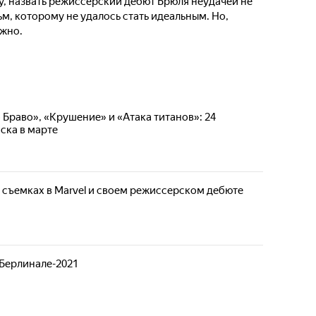
, назвать режиссёрский дебют Брюля неудачей не
м, которому не удалось стать идеальным. Но,
ужно.
 Браво», «Крушение» и «Атака титанов»: 24
ска в марте
 съемках в Marvel и своем режиссерском дебюте
Берлинале-2021