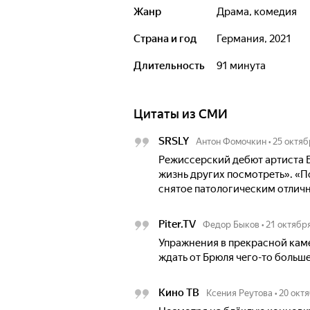
Жанр
драма, комедия
Страна и год
Германия, 2021
Длительность
91 минута
Цитаты из СМИ
SRSLY
Антон Фомочкин
•
25 октяб
Режиссерский дебют артиста Б
жизнь других посмотреть». «П
снятое патологическим отлич
Piter.TV
Федор Быков
•
21 октябр
Упражнения в прекрасной кам
ждать от Брюля чего-то больше
Кино ТВ
Ксения Реутова
•
20 окт