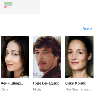
7
Все
Аенн Шварц
Годе Бенедикс
Вики Крипс
Clara
Micha
The New Tennant