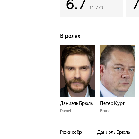
6.7
11 770
В ролях
Даниэль Брюль
Петер Курт
Daniel
Bruno
Режиссёр
Даниэль Брюль