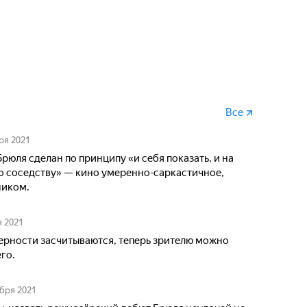
Все
ря 2021
рюля сделан по принципу «и себя показать, и на
о соседству» — кино умеренно-саркастичное,
ником.
я 2021
ерности засчитываются, теперь зрителю можно
го.
ября 2021