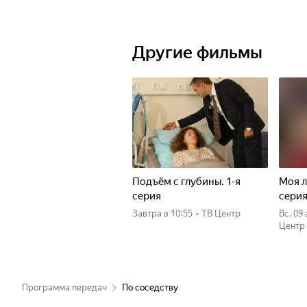
Другие фильмы
Подъём с глубины. 1-я
Моя л
серия
сери
Завтра
в 10:55
•
ТВ Центр
вс, 09
Центр
Программа передач
По соседству