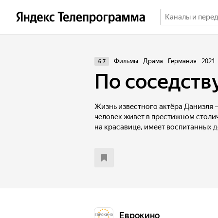
Фильмы
Драма
Германия
2021
6.7
По соседств
Жизнь известного актёра Даниэля 
человек живет в престижном столи
на красавице, имеет воспитанных д
Однажды Даниэль отправляется на 
фильм и по пути оказывается в неп
судьбоносная встреча.
Еврокино