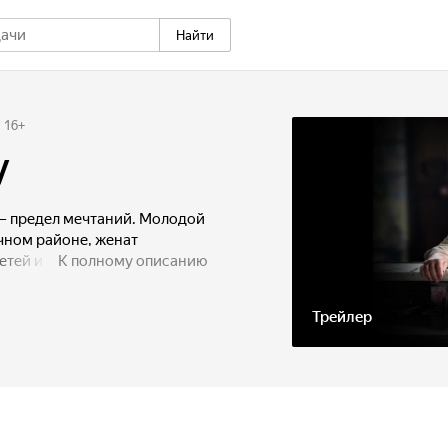
Найти
16
+
у
— предел мечтаний. Молодой
чном районе, женат
етей и блестящую карьеру.
К полному описанию
пробы в супергеройский
риметном баре, где его ждет
Трейлер