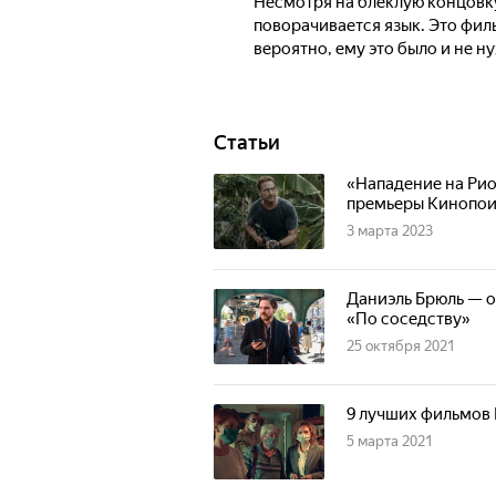
Несмотря на блёклую концовку
поворачивается язык. Это филь
вероятно, ему это было и не н
Статьи
«Нападение на Рио
премьеры Кинопои
3 марта 2023
Даниэль Брюль — о
«По соседству»
25 октября 2021
9 лучших фильмов 
5 марта 2021