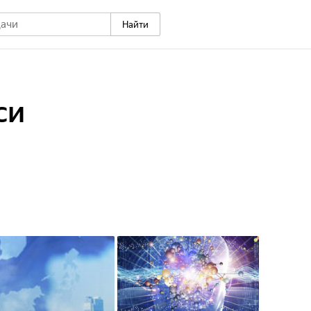
Найти
си