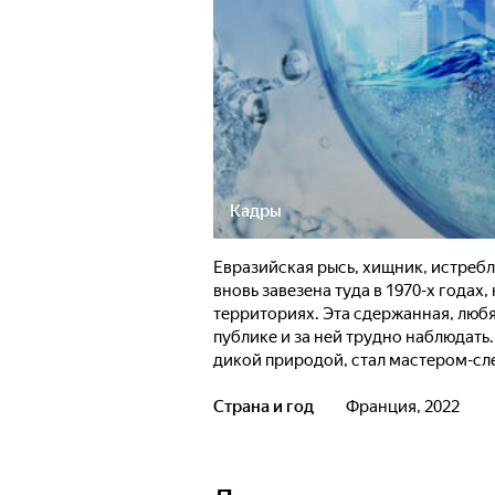
Кадры
Евразийская рысь, хищник, истребл
вновь завезена туда в 1970-х годах
территориях. Эта сдержанная, люб
публике и за ней трудно наблюдать.
дикой природой, стал мастером-сле
интерпретировать следы, отпечатки
их территории означают, что он мо
Страна и год
Франция, 2022
основные территории Юры заняты в
детеныши "расселяются", оставляя
жизненного пространства, инстинк