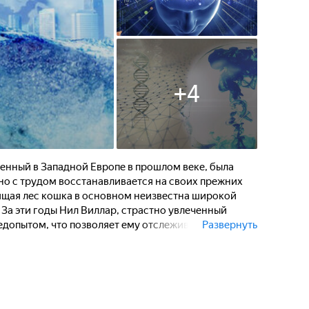
+
4
енный в Западной Европе в прошлом веке, была
, но с трудом восстанавливается на своих прежних
ящая лес кошка в основном неизвестна широкой
 За эти годы Нил Виллар, страстно увлеченный
допытом, что позволяет ему отслеживать и
Развернуть
 и поведение этих животных. Его знания о рысях и
жет регулярно наблюдать за ними. Сегодня
зрослыми рысями. После отлучения от груди
 своих матерей на постоянное поиски нового
тивно колонизируя новые территории, чтобы найти