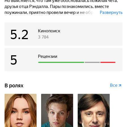
Но выясняется, что там уже обосновалась пожилая чета,
друзья отца Рэндалла. Пары познакомились, вместе
поужинали, приятно провели вечер и не обратили
Развернуть
внимание на странный туман, заволокший всё побережье.
На следующее утро туман рассеивается, но начинают
5.2
происходить пугающие события.
Кинопоиск
3 784
5
Рецензии
В ролях
Все