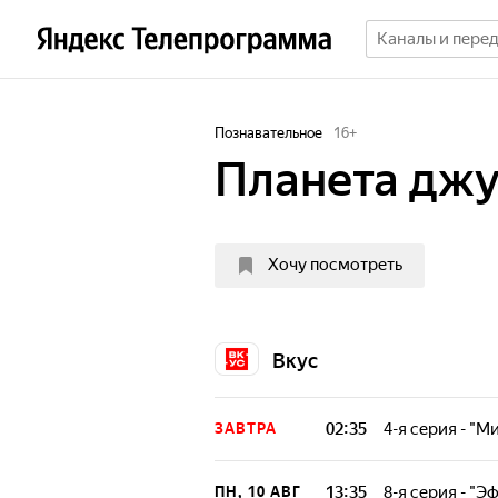
Познавательное
16
+
Планета джу
Хочу посмотреть
Вкус
02:35
4-я серия - "М
ЗАВТРА
Лес колючек на 
растений и живо
13:35
8-я серия - "
ПН, 10 АВГ