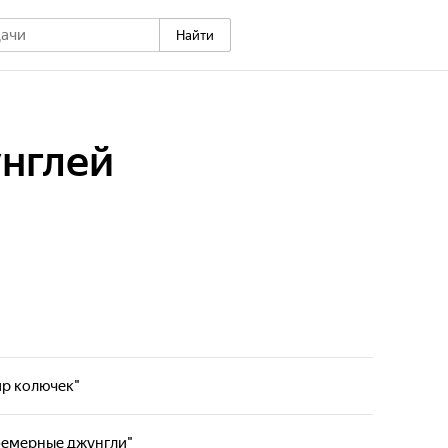
Найти
нглей
ир колючек"
острове Мадагаскар стал домом для множества
тных, которым удалось адаптироваться к суровой
Эфемерные джунгли"