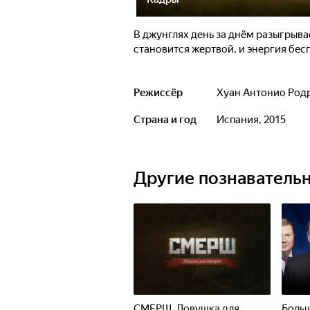
В джунглях день за днём разыгрыв
становится жертвой, и энергия бес
Режиссёр
Хуан Антонио Род
Страна и год
Испания, 2015
Другие познаватель
СМЕРШ. Ловушка для
Больш