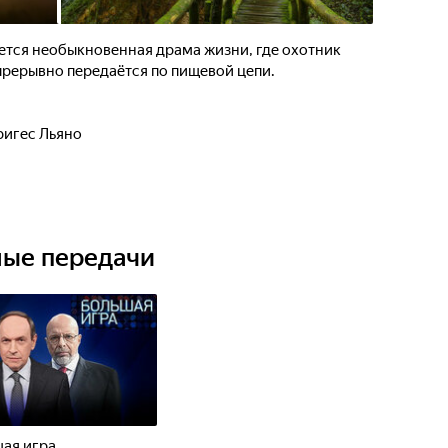
ается необыкновенная драма жизни, где охотник
прерывно передаётся по пищевой цепи.
ригес Льяно
ные передачи
ая игра