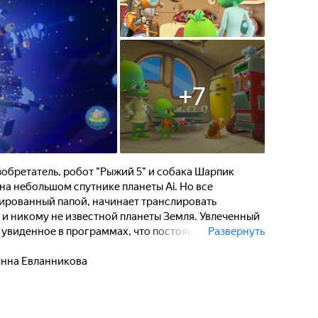
+
7
зобретатель, робот "Рыжий 5" и собака Шарпик
на небольшом спутнике планеты Ai. Но все
уированный папой, начинает транслировать
 и никому не известной планеты Земля. Увлеченный
 увиденное в программах, что постоянно приводит к
Развернуть
едствиям...
нна Евланникова