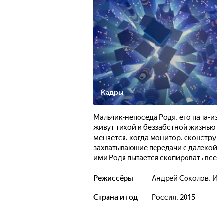
Кадры
Мальчик-непоседа Родя, его папа-и
живут тихой и беззаботной жизнью 
меняется, когда монитор, сконстр
захватывающие передачи с далекой
ими Родя пытается скопировать все
непредсказуемым и комичным посл
Режиссёры
Андрей Соколов
,
И
Страна и год
Россия, 2015