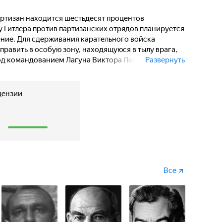
редстоит вступить в
кратно превосходящим их
артизан находится шестьдесят процентов
ехнике.
у Гитлера против партизанских отрядов планируется
ние. Для сдерживания карательного войска
править в особую зону, находящуюся в тылу врага,
од командованием Лагуна Виктора Леоновича.
Развернуть
т траншеи и танковые рвы. Немецкий генерал-
т уничтожить партизан за десять дней, использовав
считая охранных батальонов и полков СС. Советским
цензии
еравную схватку с врагом, многократно
1
и, так и военной технике.
Все