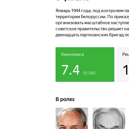
полков СС. Советским партизанам п
неравную схватку с врагом, много
Январь 1944 года, под контролем п
как в численности, так и военной т
территории Белоруссии. По приказ
организовать масштабное наступле
советское правительство решает на
двенадцать партизанских бригад п
Партизаны строят укрепления, рою
полковник Ганс Рейнгардт планируе
при этом части шести дивизий, не 
Кинопоиск
Ре
партизанам предстоит вступить в н
7.4
превосходящим их как в численност
10 645
В ролях