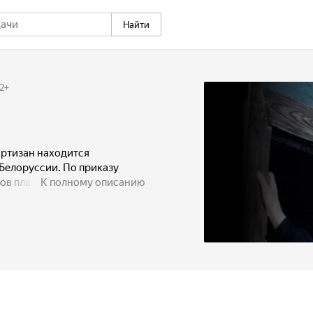
Найти
2
+
артизан находится
Белоруссии. По приказу
дов планируется
К полному описанию
ение. Для сдерживания
авительство решает
юся в тылу врага, двенадцать
ванием Лагуна Виктора
пления, роют траншеи и
олковник Ганс Рейнгардт
десять дней, использовав при
ая охранных батальонов и