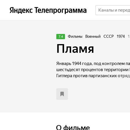
Фильмы
Военный
СССР
1974
1
7.4
Пламя
Январь 1944 года, под контролем п
шестьдесят процентов территории 
Гитлера против партизанских отря
организовать масштабное наступл
карательного войска советское пр
направить в особую зону, находящу
партизанских бригад под командо
Леоновича. Партизаны строят укре
танковые рвы. Немецкий генерал-п
планирует уничтожить партизан за 
этом части шести дивизий, не счит
О фильме