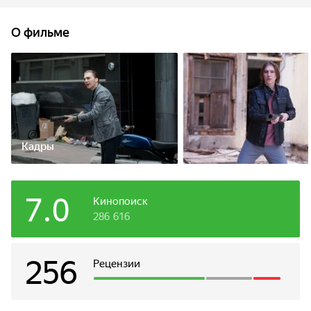
из истории.
О фильме
Кадры
7.0
Кинопоиск
286 616
256
Рецензии