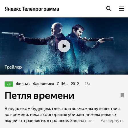
Трейлер
Фильмы
Фантастика
США...
2012
18
+
7.0
Петля времени
В недалеком будущем, где стали возможны путешествия
во времени, некая корпорация убирает нежелательных
людей, отправляя их в прошлое. Задача принимающей
Развернуть
стороны — убить жертву, стерев тем самым несчастного