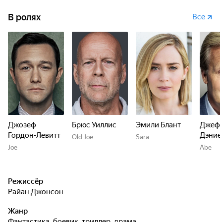
В ролях
Все
Джозеф
Брюс Уиллис
Эмили Блант
Джеф
Гордон-Левитт
Дэние
Old Joe
Sara
Joe
Abe
Режиссёр
Райан Джонсон
Жанр
фантастика, боевик, триллер, драма