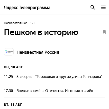
Познавательное
12
+
Пешком в историю
Неизвестная Россия
ПН, 10 АВГ
11:25
3-я серия - "Гороховая и другие улицы Гончарова"
Документальный цикл, посвящённый знаменитым
петербургским адресам и знаменитым личностям,
17:30
Боевые знамёна Отечества. История знамён
связанным с историей Северной столицы.
Документальный цикл, посвящённый знаменитым
петербургским адресам и знаменитым личностям,
ВТ, 11 АВГ
связанным с историей Северной столицы.