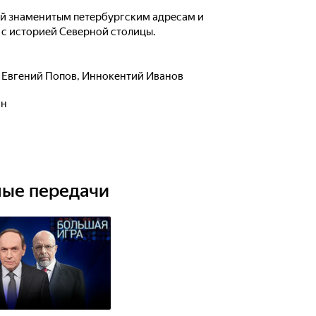
й знаменитым петербургским адресам и
с историей Северной столицы.
,
Евгений Попов
,
Иннокентий Иванов
ин
ные передачи