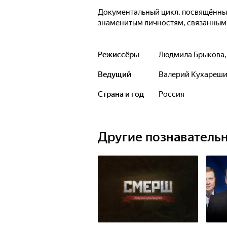
Документальный цикл, посвящённы
знаменитым личностям, связанным 
Режиссёры
Людмила Брыкова
Ведущий
Валерий Кухареш
Страна и год
Россия
Другие познаватель