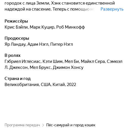
городок с лица Земли, Хэнк становится единственной
надеждой на спасение. Теперь с помощью мудрого
Развернуть
учителя и верных друзей он должен в сжатые сроки
овладеть навыками великого воина. Только так у него
Режиссёры
появится шанс победить в эпической битве с
Крис Бэйли
,
Марк Куцир
,
Роб Минкофф
могущественным врагом, вооруженным от усов до
Продюсеры
хвоста.
Яр Ландау
,
Адам Нэгл
,
Питер Нэгл
В ролях
Гэбриел Иглесиас
,
Кэти Шим
,
Мел Би
,
Майкл Сера
,
Сэмюэл
Л. Джексон
,
Мел Брукс
,
Джимон Хонсу
Страна и год
Великобритания, США, Китай, 2022
Программа передач
Пёс-самурай и город кошек