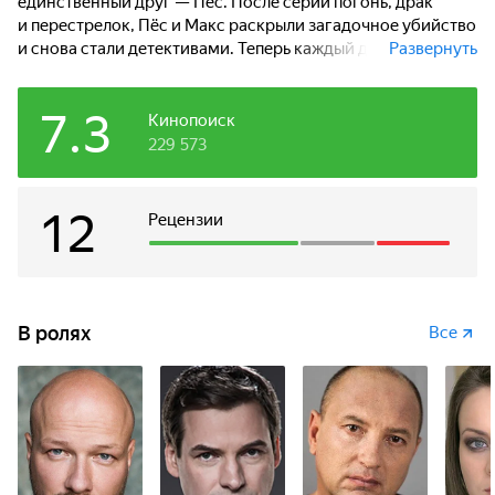
единственный друг — Пёс. После серии погонь, драк
и перестрелок, Пёс и Макс раскрыли загадочное убийство
и снова стали детективами. Теперь каждый день
Развернуть
начинается с того, что они пытаются найти преступников
и выяснить — кто из них лучший сыщик в городе.
7.3
Кинопоиск
229 573
12
Рецензии
В ролях
Все