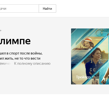
Найти
+
Олимпе
ел в спорт после войны,
ил жить, не то что вести
емической гребле. Но после
К полному описанию
Верой Савримович у Юры
начинает жизнь заново.
Трейлер
есть любовь, талант и родная
ельсинки.