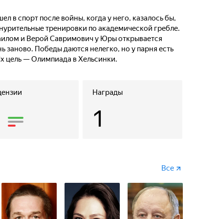
 в спорт после войны, когда у него, казалось бы,
 изнурительные тренировки по академической гребле.
аилом и Верой Савримович у Юры открывается
ь заново. Победы даются нелегко, но у парня есть
Их цель — Олимпиада в Хельсинки.
цензии
Награды
5
1
Все