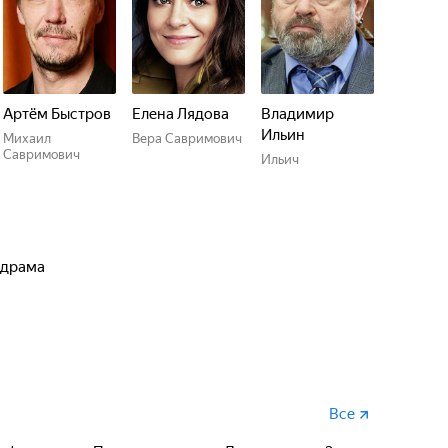
Артём Быстров
Елена Лядова
Владимир
Ильин
Михаил
Вера Савримович
Савримович
Ильич
, драма
Все