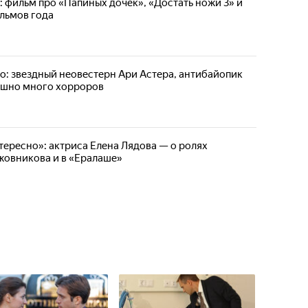
: фильм про «Папиных дочек», «Достать ножи 3» и
льмов года
но: звездный неовестерн Ари Астера, антибайопик
ашно много хорроров
тересно»: актриса Елена Лядова — о ролях
жовникова и в «Ералаше»