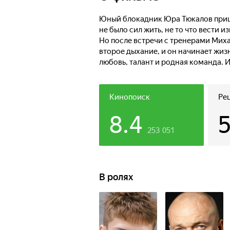
Юный блокадник Юра Тюкалов пришел
не было сил жить, не то что вести
Но после встречи с тренерами Мих
второе дыхание, и он начинает жизн
любовь, талант и родная команда. 
Кинопоиск
Ре
8.4
253 051
В ролях