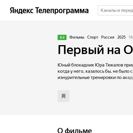
Фильмы
Спорт
Россия
2025
16
8.4
Первый на 
Юный блокадник Юра Тюкалов приш
когда у него, казалось бы, не было с
изнурительные тренировки по акад
встречи с тренерами Михаилом и 
открывается второе дыхание, и он 
Победы даются нелегко, но у парня 
команда. Их цель — Олимпиада в Х
О фильме