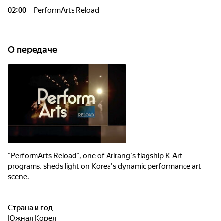
02:00
PerformArts Reload
О передаче
"PerformArts Reload", one of Arirang's flagship K-Art
programs, sheds light on Korea's dynamic performance art
scene.
Страна и год
Южная Корея