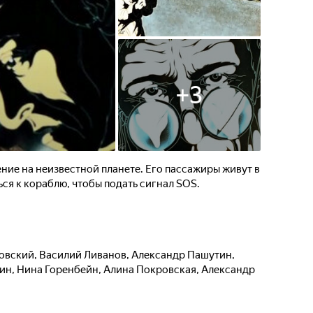
+
3
ние на неизвестной планете. Его пассажиры живут в
ься к кораблю, чтобы подать сигнал SOS.
новский
,
Василий Ливанов
,
Александр Пашутин
,
хин
,
Нина Горенбейн
,
Алина Покровская
,
Александр