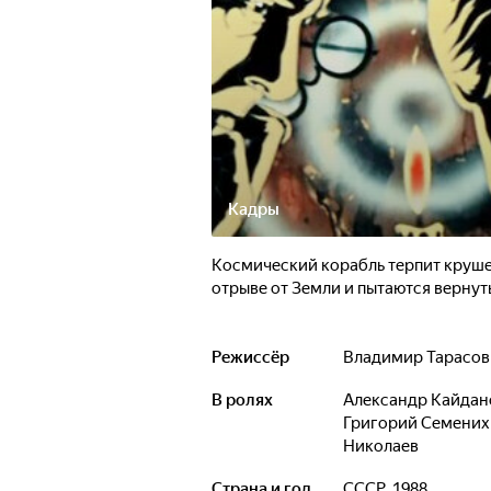
Кадры
Космический корабль терпит круше
отрыве от Земли и пытаются вернут
Режиссёр
Владимир Тарасов
В ролях
Александр Кайда
Григорий Семени
Николаев
Страна и год
СССР, 1988