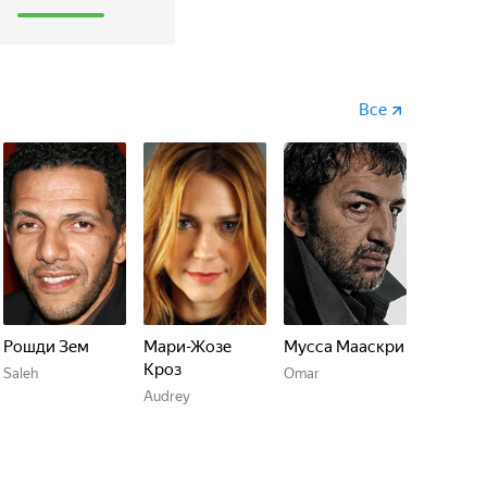
1
Все
Рошди Зем
Мари-Жозе
Мусса Мааскри
Кроз
Saleh
Omar
Audrey