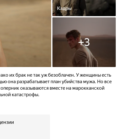
Кадры
+
3
ако их брак не так уж безоблачен. У женщины есть
щью она разрабатывает план убийства мужа. Но все
 соперник оказываются вместе на марокканской
ьной катастрофы.
цензии