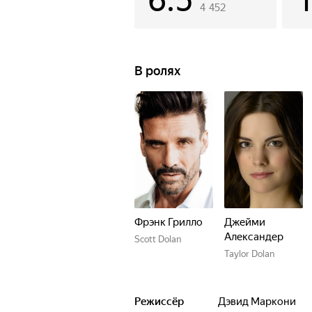
6.5
4 452
В ролях
Фрэнк Грилло
Джейми
Александер
Scott Dolan
Taylor Dolan
Режиссёр
Дэвид Маркони