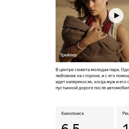
Трейлер
В центре сюжета молодая пара. Одн
любовник на стороне, и с его помо
идет наперекосяк, когда муж и его
пустынной дороге после автомобил
Кинопоиск
Ре