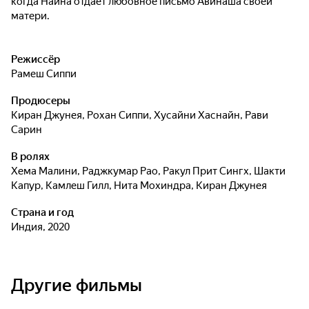
когда Наина отдаёт любовное письмо Авинаша своей
матери.
Режиссёр
Рамеш Сиппи
Продюсеры
Киран Джунея
,
Рохан Сиппи
,
Хусайни Хаснайн
,
Рави
Сарин
В ролях
Хема Малини
,
Раджкумар Рао
,
Ракул Прит Сингх
,
Шакти
Капур
,
Камлеш Гилл
,
Нита Мохиндра
,
Киран Джунея
Страна и год
Индия, 2020
Другие фильмы