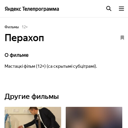
Фильмы
12
+
Перахоп
О фильме
Мастацкі фільм (12+) (са скрытымі субцітрамі).
Другие фильмы