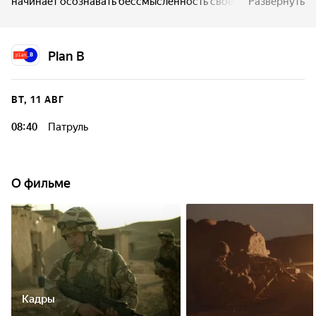
начинает осознавать бессмысленность своего
Развернуть
присутствия в чужой стране.
Plan B
ВТ, 11 АВГ
08:40
Патруль
О фильме
Кадры