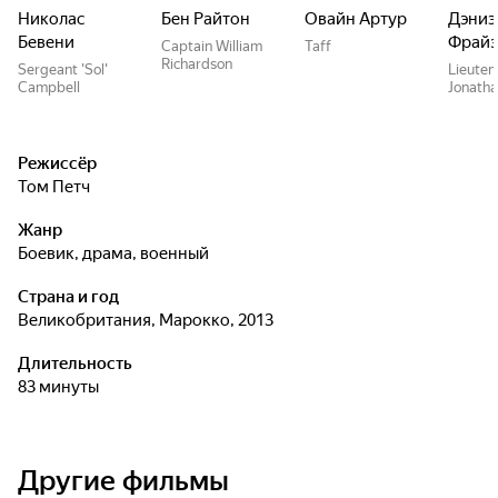
Николас
Бен Райтон
Овайн Артур
Дэниэ
Бевени
Фрайз
Captain William
Taff
Richardson
Sergeant 'Sol'
Lieuten
Campbell
Jonath
Режиссёр
Том Петч
Жанр
боевик, драма, военный
Страна и год
Великобритания, Марокко, 2013
Длительность
83 минуты
Другие фильмы