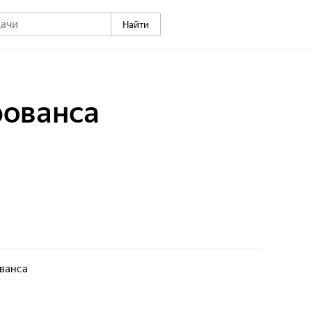
Найти
рованса
ованса