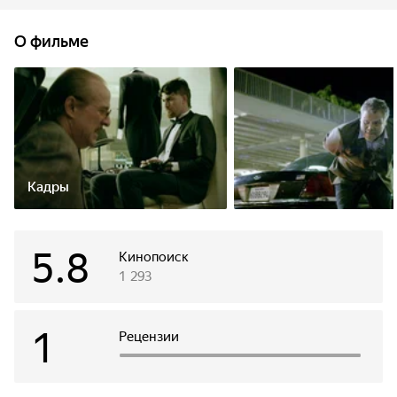
центр. Этот день изменит не только его жизнь, но и жизнь
людей, оказавшихся волей судьбы в эпицентре событий.
О фильме
Кадры
5.8
Кинопоиск
1 293
1
Рецензии