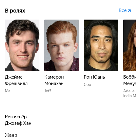
В ролях
Все
Джеймс
Камерон
Рон Юань
Бобби
Фрешвилл
Монахэн
Менуэ
Cop
Mal
Jeff
Adelle 
India M
Режиссёр
Джозеф Хан
Жанр