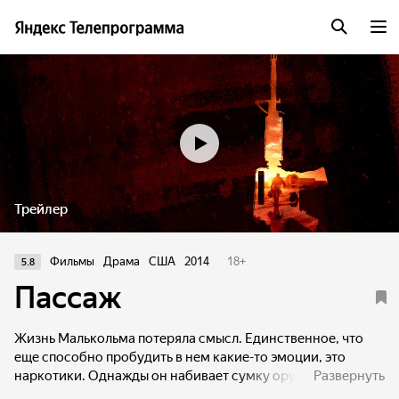
Трейлер
Фильмы
Драма
США
2014
18
+
5.8
Пассаж
Жизнь Малькольма потеряла смысл. Единственное, что
еще способно пробудить в нем какие-то эмоции, это
наркотики. Однажды он набивает сумку оружием и
Развернуть
самодельными бомбами и отправляется в торговый