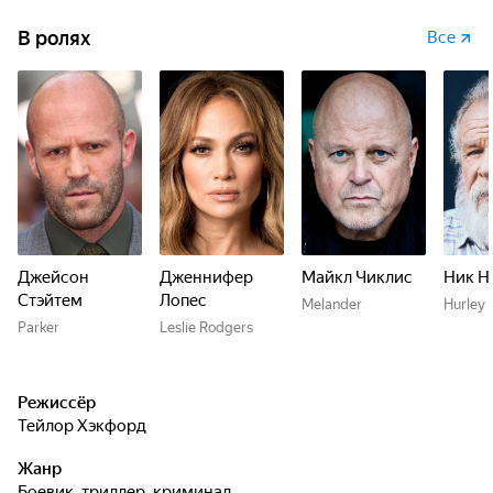
В ролях
Все
Джейсон
Дженнифер
Майкл Чиклис
Ник Н
Стэйтем
Лопес
Melander
Hurley
Parker
Leslie Rodgers
Режиссёр
Тейлор Хэкфорд
Жанр
боевик, триллер, криминал