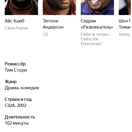
Айс Кьюб
Энтони
Седрик
Шон П
Андерсон
«Развлекатель»
Томас
Calvin Palmer
J.D.
Eddie (в титрах:
Jimmy 
Cedric the
Entertainer)
Режиссёр
Тим Стори
Жанр
драма, комедия
Страна и год
США, 2002
Длительность
102 минуты