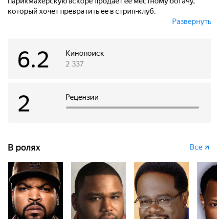
парикмахерскую вскоре продает ее местному богачу,
который хочет превратить ее в стрип-клуб.
Развернуть
Позже поняв, что парикмахерская была для людей не
только местом для стрижек, но и местом для общения,
6.2
Кэлвин пытается найти способы сохранить
Кинопоиск
парикмахерскую.
2 337
2
Рецензии
В ролях
Все