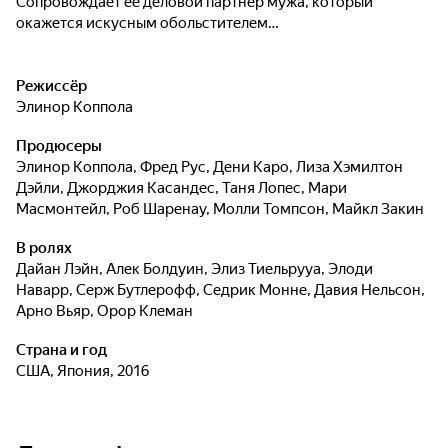
Сопровождает ее деловой партнер мужа, который
окажется искусным обольстителем…
Режиссёр
Элинор Коппола
Продюсеры
Элинор Коппола
,
Фред Рус
,
Дени Каро
,
Лиза Хэмилтон
Дэйли
,
Джорджия Касандес
,
Таня Лопес
,
Мари
Масмонтейл
,
Роб Шаренау
,
Молли Томпсон
,
Майкл Закин
В ролях
Дайан Лэйн
,
Алек Болдуин
,
Элиз Тиельрууа
,
Элоди
Наварр
,
Серж Бутлерофф
,
Седрик Монне
,
Давия Нельсон
,
Арно Вьяр
,
Орор Клеман
Страна и год
США, Япония, 2016