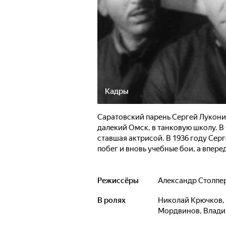
Кадры
Саратовский парень Сергей Луконин
далекий Омск, в танковую школу. В 
ставшая актрисой. В 1936 году Серг
побег и вновь учебные бои, а вперед
Режиссёры
Александр Столпе
В ролях
Николай Крючков
,
Мордвинов
,
Влади