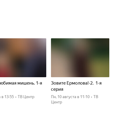
юбимая мишень. 1-я
Зовите Ермолова!-2. 1-я
я
серия
а
в 13:55
•
ТВ Центр
пн, 10 августа
в 11:10
•
ТВ
Центр