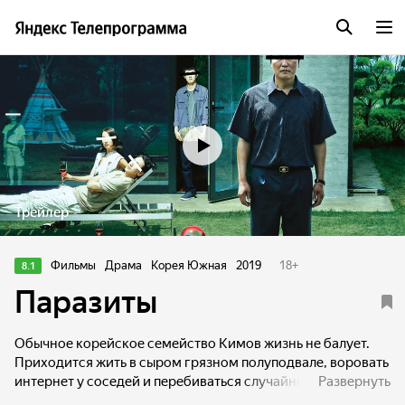
Трейлер
Фильмы
Драма
Корея Южная
2019
18
+
8.1
Паразиты
Обычное корейское семейство Кимов жизнь не балует.
Приходится жить в сыром грязном полуподвале, воровать
интернет у соседей и перебиваться случайными
Развернуть
подработками. Однажды друг сына семейства, уезжая на