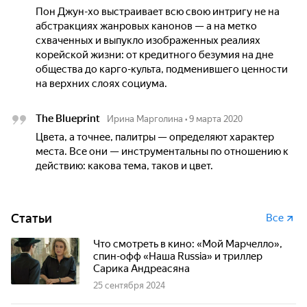
Пон Джун-хо выстраивает всю свою интригу не на
абстракциях жанровых канонов — а на метко
схваченных и выпукло изображенных реалиях
корейской жизни: от кредитного безумия на дне
общества до карго-культа, подменившего ценности
на верхних слоях социума.
The Blueprint
Ирина Марголина
•
9 марта 2020
Цвета, а точнее, палитры — определяют характер
места. Все они — инструментальны по отношению к
действию: какова тема, таков и цвет.
Статьи
Все
Что смотреть в кино: «Мой Марчелло»,
спин-офф «Наша Russia» и триллер
Сарика Андреасяна
25 сентября 2024