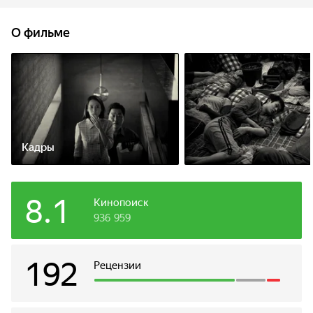
стажировку за границу, предлагает тому заменить его и
поработать репетитором у старшеклассницы в богатой
О фильме
семье Пак. Подделав диплом о высшем образовании,
парень отправляется в шикарный дизайнерский особняк и
производит на хозяйку дома хорошее впечатление. Тут же
ему в голову приходит необычный план по
трудоустройству сестры.
Кадры
8.1
Кинопоиск
936 959
192
Рецензии