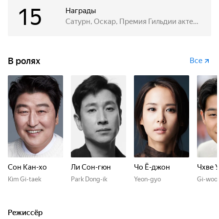
15
Награды
Сатурн, Оскар, Премия Гильдии актеров, Азиатская киноакадемия, Британская академия, Золотой глобус
В ролях
Все
Сон Кан-хо
Ли Сон-гюн
Чо Ё-джон
Чхве 
Kim Gi-taek
Park Dong-ik
Yeon-gyo
Gi-woo
Режиссёр