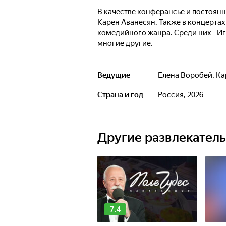
В качестве конферансье и постоян
Карен Аванесян. Также в концертах
комедийного жанра. Среди них - И
многие другие.
Ведущие
Елена Воробей
,
Ка
Страна и год
Россия, 2026
Другие развлекател
7.4