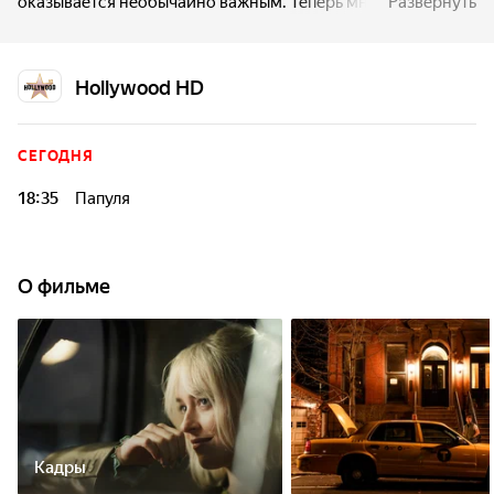
оказывается необычайно важным. Теперь многое в жизни
Развернуть
видится им в другом свете. Оба понимают, что такие
встречи происходят не просто так.
Hollywood HD
СЕГОДНЯ
18:35
Папуля
О фильме
Кадры