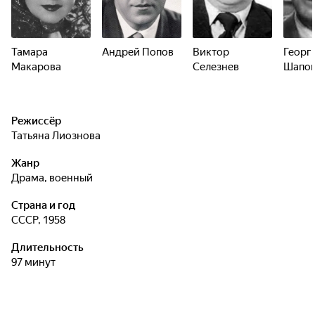
Тамара
Андрей Попов
Виктор
Георг
Макарова
Селезнев
Шапов
Режиссёр
Татьяна Лиознова
Жанр
драма, военный
Страна и год
СССР, 1958
Длительность
97 минут