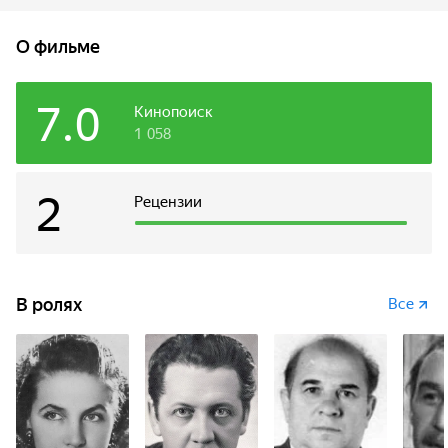
подобрала русская учительница Екатерина Ивановна и
ухаживала за больным, пряча его в подвале школы. У них
О фильме
был маленький друг — бесстрашный школьник Васюков.
Когда Чадвик окреп, они втроем пошли к партизанам.
Пробиваясь через немецкий заслон, герои вступили в бой
7.0
Кинопоиск
— и женщина получила тяжелое ранение. Последние
1 058
метры были невыносимо трудными, но все трое
добрались до отряда. Чадвика вскоре переправили в
Москву — и герои расстались навсегда.
2
Рецензии
В ролях
Все